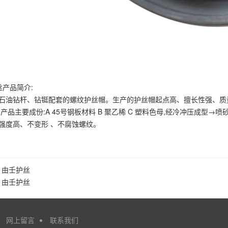
丝产品简介:
:是为石油钻杆、钻铤配套的螺纹护丝帽。生产的护丝帽起点高、擅长性强、
点 :产品主要成份:A 45号钢板材料 B 聚乙稀 C 塑料色母,经冷冲压成
量:强度高、不变形 、不腐蚀螺纹。
：
由壬护丝
：
由壬护丝
网上留言
联系我们