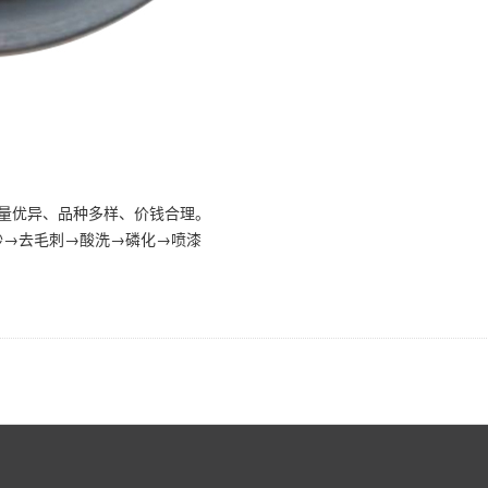
质量优异、品种多样、价钱合理。
型→喷砂→去毛刺→酸洗→磷化→喷漆